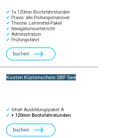
✔
1x 120min Bootsfahrstunden
✔
Praxis: alle Prüfungsmanöver
✔
Theorie: Lernmittel-Paket
✔
Navigationsunterricht
✔
Administration
✔
Prüfungsfahrt
buchen
Kosten Küstenschein SBF See
Ausbildungspaket B
Fixpreis CHF 999.-
✔
Inhalt Ausbildungspaket A
✔
+ 120min Bootsfahrstunden
buchen