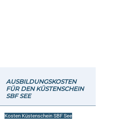
DEIN NÄCHSTER
URLAUB WARTET
Erlebe die Freiheit auf dem Wasser
und entdecke mit Family & Friends
wunderschöne Orte an der Küste
oder ankere vor einsamen Inseln.
AUSBILDUNGSKOSTEN
FÜR DEN KÜSTENSCHEIN
SBF SEE
Kosten Küstenschein SBF See
Ausbildungspaket A
Fixpreis CHF 799.-