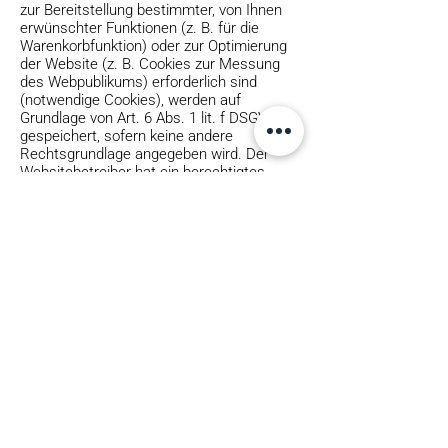
zur Bereitstellung bestimmter, von Ihnen
erwünschter Funktionen (z. B. für die
Warenkorbfunktion) oder zur Optimierung
der Website (z. B. Cookies zur Messung
des Webpublikums) erforderlich sind
(notwendige Cookies), werden auf
Grundlage von Art. 6 Abs. 1 lit. f DSGVO
gespeichert, sofern keine andere
Rechtsgrundlage angegeben wird. Der
Websitebetreiber hat ein berechtigtes
Interesse an der Speicherung von
notwendigen Cookies zur technisch
fehlerfreien und optimierten Bereitstellung
seiner Dienste. Sofern eine Einwilligung zur
Speicherung von Cookies und
vergleichbaren
Wiedererkennungstechnologien abgefragt
wurde, erfolgt die Verarbeitung
ausschließlich auf Grundlage dieser
Einwilligung (Art. 6 Abs. 1 lit. a DSGVO und
§ 25 Abs. 1 TDDDG); die Einwilligung ist
jederzeit widerrufbar.
Sie können Ihren Browser so einstellen,
dass Sie über das Setzen von Cookies